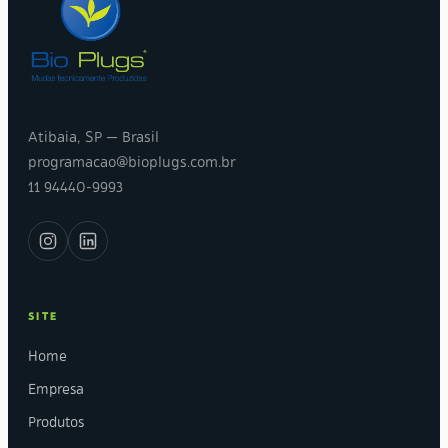
Atibaia, SP — Brasil
programacao@bioplugs.com.br
11 94440-9993
SITE
Home
Empresa
Produtos