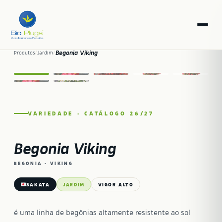
1 / 7
Begonia Viking
Produtos
/
Jardim
/
CATÁLOGO 26 / 27
VARIEDADE · CATÁLOGO 26/27
Begonia Viking
BEGONIA · VIKING
SAKATA
JARDIM
VIGOR ALTO
é uma linha de begônias altamente resistente ao sol